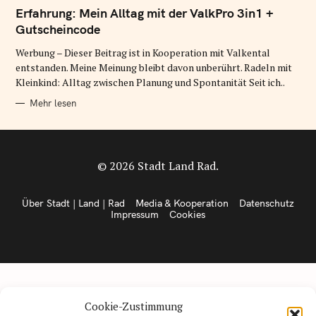
A
T
Erfahrung: Mein Alltag mit der ValkPro 3in1 +
E
G
Gutscheincode
O
R
Werbung – Dieser Beitrag ist in Kooperation mit Valkental
I
E
entstanden. Meine Meinung bleibt davon unberührt. Radeln mit
N
Kleinkind: Alltag zwischen Planung und Spontanität Seit ich..
Mehr lesen
© 2026 Stadt Land Rad.
Über Stadt | Land | Rad
Media & Kooperation
Datenschutz
Impressum
Cookies
Cookie-Zustimmung