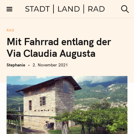
S
k
Stadt Land Rad
S
i
u
c
p
h
RAD
t
e
Mit Fahrrad entlang der
n
o
c
Via Claudia Augusta
o
n
Stephanie
2. November 2021
t
e
n
t