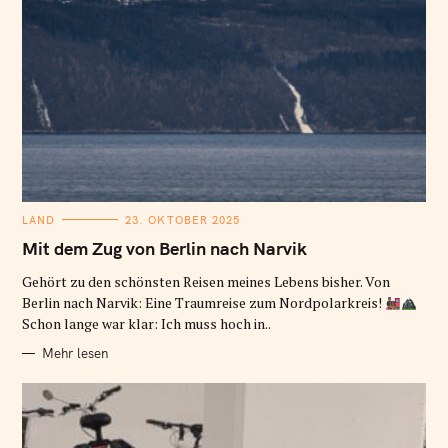
K
LAND
23. OKTOBER 2025
A
T
Mit dem Zug von Berlin nach Narvik
E
G
O
Gehört zu den schönsten Reisen meines Lebens bisher. Von
R
Berlin nach Narvik: Eine Traumreise zum Nordpolarkreis!
I
E
Schon lange war klar: Ich muss hoch in..
N
Mehr lesen