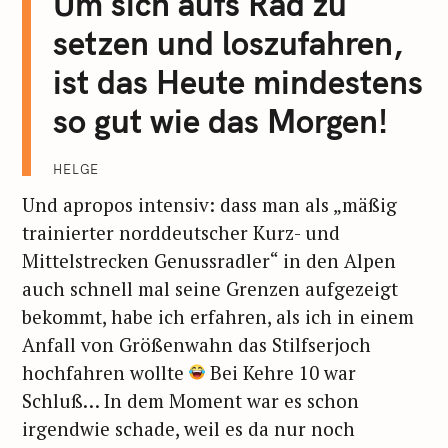
Um sich aufs Rad zu
n
setzen und loszufahren,
n
a
ist das Heute mindestens
c
so gut wie das Morgen!
h
:
HELGE
Und apropos intensiv: dass man als „mäßig
trainierter norddeutscher Kurz- und
Mittelstrecken Genussradler“ in den Alpen
auch schnell mal seine Grenzen aufgezeigt
bekommt, habe ich erfahren, als ich in einem
Anfall von Größenwahn das Stilfserjoch
hochfahren wollte
Bei Kehre 10 war
Schluß… In dem Moment war es schon
irgendwie schade, weil es da nur noch