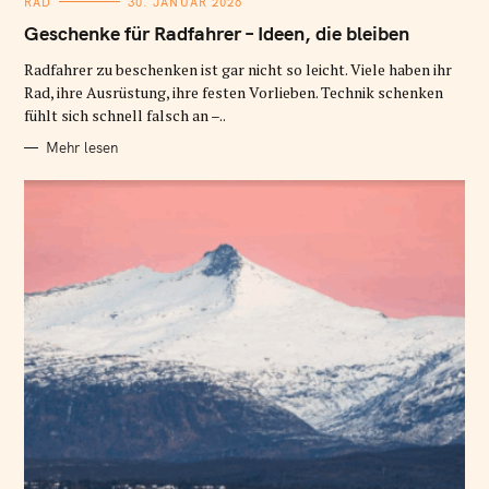
K
RAD
30. JANUAR 2026
A
T
Geschenke für Radfahrer – Ideen, die bleiben
E
G
O
Radfahrer zu beschenken ist gar nicht so leicht. Viele haben ihr
R
Rad, ihre Ausrüstung, ihre festen Vorlieben. Technik schenken
I
E
fühlt sich schnell falsch an –..
N
Mehr lesen