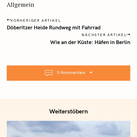
Allgemein
P
VORHERIGER ARTIKEL
o
Döberitzer Heide Rundweg mit Fahrrad
s
NÄCHSTER ARTIKEL
t
Wie an der Küste: Häfen in Berlin
n
a
v
i
0 Kommentare
g
a
t
i
o
Weiterstöbern
n