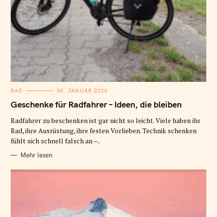
K
RAD
30. JANUAR 2026
A
T
Geschenke für Radfahrer – Ideen, die bleiben
E
G
O
Radfahrer zu beschenken ist gar nicht so leicht. Viele haben ihr
R
Rad, ihre Ausrüstung, ihre festen Vorlieben. Technik schenken
I
E
fühlt sich schnell falsch an –..
N
Mehr lesen