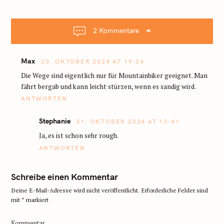
a
v
i
2 Kommentare
g
a
Max
t
20. OKTOBER 2024 AT 19:24
i
Die Wege sind eigentlich nur für Mountainbiker geeignet. Man
o
fährt bergab und kann leicht stürzen, wenn es sandig wird.
n
ANTWORTEN
Stephanie
31. OKTOBER 2024 AT 13:41
Ja, es ist schon sehr rough.
ANTWORTEN
Schreibe einen Kommentar
Deine E-Mail-Adresse wird nicht veröffentlicht.
Erforderliche Felder sind
mit
*
markiert
Kommentar