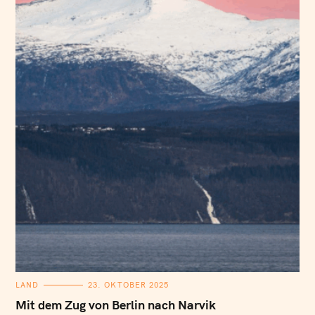
K
LAND
23. OKTOBER 2025
A
T
Mit dem Zug von Berlin nach Narvik
E