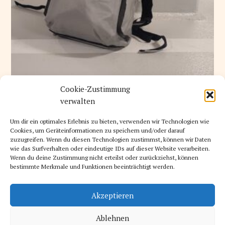
Cookie-Zustimmung
K
RAD
15. AUGUST 2025
A
verwalten
T
Erfahrung: Mein Alltag mit der ValkPro 3in1 +
E
G
Gutscheincode
O
Um dir ein optimales Erlebnis zu bieten, verwenden wir Technologien wie
R
Werbung – Dieser Beitrag ist in Kooperation mit Valkental
I
Cookies, um Geräteinformationen zu speichern und/oder darauf
E
zuzugreifen. Wenn du diesen Technologien zustimmst, können wir Daten
entstanden. Meine Meinung bleibt davon unberührt. Radeln mit
N
wie das Surfverhalten oder eindeutige IDs auf dieser Website verarbeiten.
Kleinkind: Alltag zwischen Planung und Spontanität Seit ich..
Wenn du deine Zustimmung nicht erteilst oder zurückziehst, können
Mehr lesen
bestimmte Merkmale und Funktionen beeinträchtigt werden.
Akzeptieren
© 2026 Stadt Land Rad.
Ablehnen