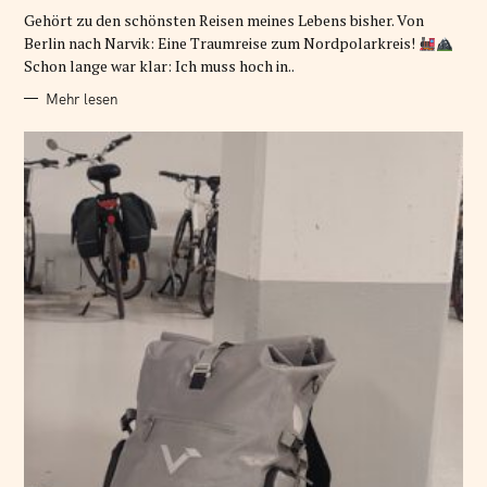
G
O
Gehört zu den schönsten Reisen meines Lebens bisher. Von
R
Berlin nach Narvik: Eine Traumreise zum Nordpolarkreis!
I
E
Schon lange war klar: Ich muss hoch in..
N
Mehr lesen