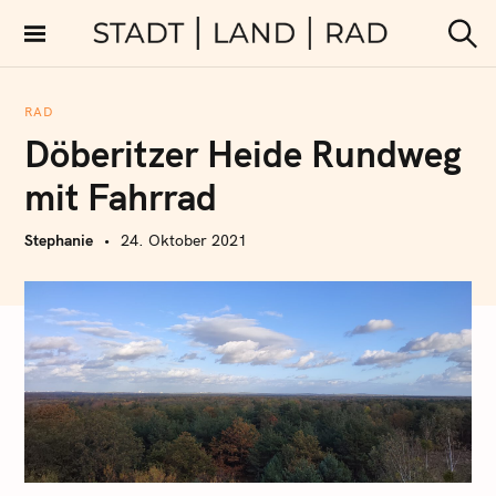
S
k
Stadt Land Rad
S
i
u
c
p
h
RAD
t
e
Döberitzer Heide Rundweg
n
o
c
mit Fahrrad
o
n
Stephanie
24. Oktober 2021
t
e
n
t