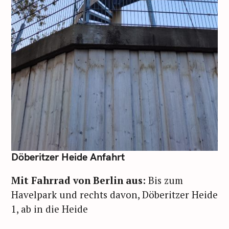
S
u
c
h
Döberitzer Heide Anfahrt
e
n
Mit Fahrrad von Berlin aus:
Bis zum
n
Havelpark und rechts davon, Döberitzer Heide
a
c
1, ab in die Heide
h