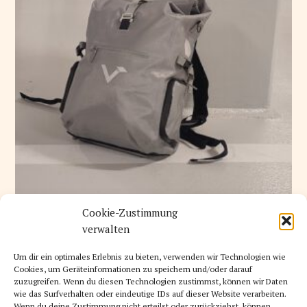
Cookie-Zustimmung
K
RAD
15. AUGUST 2025
A
verwalten
T
Erfahrung: Mein Alltag mit der ValkPro 3in1 +
E
G
Gutscheincode
O
Um dir ein optimales Erlebnis zu bieten, verwenden wir Technologien wie
R
Werbung – Dieser Beitrag ist in Kooperation mit Valkental
I
Cookies, um Geräteinformationen zu speichern und/oder darauf
E
zuzugreifen. Wenn du diesen Technologien zustimmst, können wir Daten
entstanden. Meine Meinung bleibt davon unberührt. Radeln mit
N
wie das Surfverhalten oder eindeutige IDs auf dieser Website verarbeiten.
Kleinkind: Alltag zwischen Planung und Spontanität Seit ich..
Wenn du deine Zustimmung nicht erteilst oder zurückziehst, können