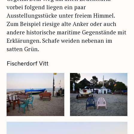
vorbei folgend liegen ein paar
Ausstellungsstücke unter freiem Himmel.
Zum Beispiel riesige alte Anker oder auch
andere historische maritime Gegenstände mit
Erklärungen. Schafe weiden nebenan im
satten Grün.
Fischerdorf Vitt
S
u
c
h
e
n
n
a