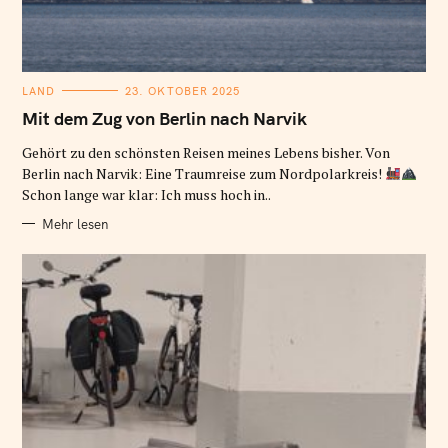
K
LAND
23. OKTOBER 2025
A
T
Mit dem Zug von Berlin nach Narvik
E
G
O
Gehört zu den schönsten Reisen meines Lebens bisher. Von
R
Berlin nach Narvik: Eine Traumreise zum Nordpolarkreis!
I
E
Schon lange war klar: Ich muss hoch in..
N
Mehr lesen