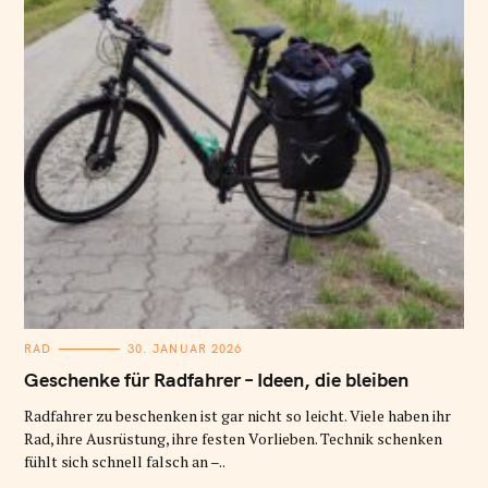
K
RAD
30. JANUAR 2026
A
T
Geschenke für Radfahrer – Ideen, die bleiben
E
G
O
Radfahrer zu beschenken ist gar nicht so leicht. Viele haben ihr
R
Rad, ihre Ausrüstung, ihre festen Vorlieben. Technik schenken
I
E
fühlt sich schnell falsch an –..
N