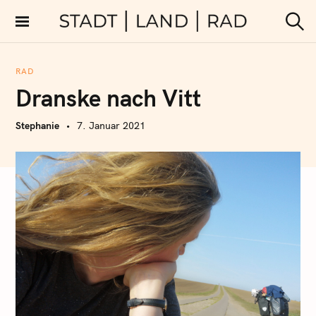
S
k
Stadt Land Rad
S
i
u
c
p
h
RAD
t
e
Dranske nach Vitt
n
o
c
Stephanie
7. Januar 2021
o
n
t
e
n
t